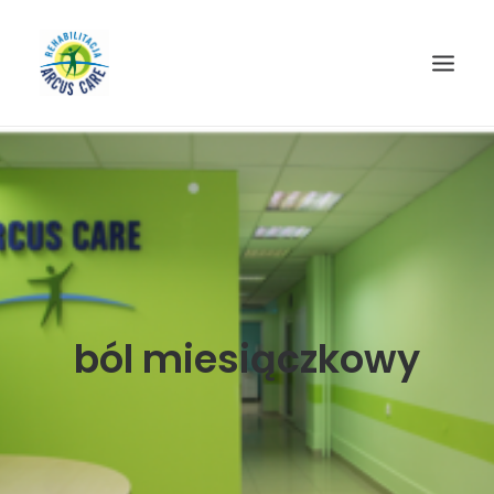
STRONA GŁÓWNA
O NAS
USŁUGI
CENNIK
GALERIA
ból miesiączkowy
BLOG
OBSZARY OBSŁUGI
KONTAKT